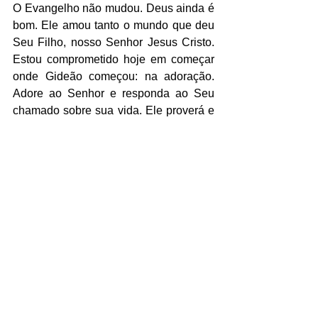
O Evangelho não mudou. Deus ainda é 
bom. Ele amou tanto o mundo que deu 
Seu Filho, nosso Senhor Jesus Cristo. 
Estou comprometido hoje em começar 
onde Gideão começou: na adoração. 
Adore ao Senhor e responda ao Seu 
chamado sobre sua vida. Ele proverá e 
eu convido você a fazer o mesmo. 
Confie Nele para tudo o que 
precisamos hoje para o trabalho, 
testemunho e bondade que Ele nos 
chamou a observar. Agora, mais do que 
nunca, oro para que possamos “viver e 
nos mover e ter nosso ser” Nele (Atos 
17:28).
Inscreva-se como membro para ter 
acesso instantâneo a recursos gratuitos 
no nosso drive ou adquira um dos 