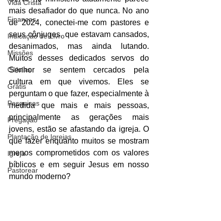
Vida Cristã
mais desafiador do que nunca. No ano 
Finanças
de 2024, conectei-me com pastores e 
seus cônjuges, que estavam cansados, 
Indicação de Livro
desanimados, mas ainda lutando. 
Missões
Muitos desses dedicados servos do 
Células
Senhor se sentem cercados pela 
cultura em que vivemos. Eles se 
Grátis
perguntam o que fazer, especialmente à 
Pesquisas
medida que mais e mais pessoas, 
principalmente as gerações mais 
Pregação
jovens, estão se afastando da igreja. O 
Plantação de Igrejas
que fazer enquanto muitos se mostram 
menos comprometidos com os valores 
Igreja
bíblicos e em seguir Jesus em nosso 
Pastorear
mundo moderno?