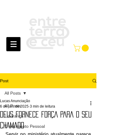
Post
All Posts
Lucas Anunciação
All Posts
6 de jan. de 2025
3 min de leitura
DEUS FORNECE FORÇA PARA O SEU
Liderança
CHAMADO
Crescimento Pessoal
Servir no ministério atualmente parece 