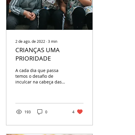
2 de ago. de 2022
∙
3
min
CRIANÇAS UMA
PRIORIDADE
A cada dia que passa
temos o desafio de
inculcar na cabeça das
crianças aquilo que
provém do Senhor.
Nossas crianças têm
sido...
193
0
4