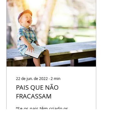
22 de jun. de 2022
∙
2
min
PAIS QUE NÃO
FRACASSAM
“Se os pais têm criado os
seus filhos para serem
médicos, advogados,
esportistas, músicos, mas
não os criam para honrar
e obedecer a...