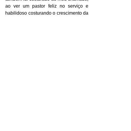
ao ver um pastor feliz no serviço e 
habilidoso costurando o crescimento da 
igreja.
Trabalhe nesse sentido, pastor.
https://youtu.be/F4hu9ydDhWg?
si=F9NC3_o8CBBdBw9f
Tags:
Liderança
Pastorear
pastor
Igreja
Pastorear
Liderança
Crescimento Pessoal