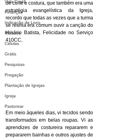
Vida Cristã
de corte e costura, que também era uma 
estratégia evangelística da Igreja, 
Finanças
recordo que todas as vezes que a turma 
Indicação de Livro
se reunia era comum ouvir a canção do 
Hinário Batista, Felicidade no Serviço 
Missões
410CC.
Células
Grátis
Pesquisas
Pregação
Plantação de Igrejas
Igreja
Pastorear
Em meio àqueles dias, vi tecidos sendo 
transformados em belas roupas. Vi as 
aprendizes de costureira repararem e 
prepararem bainhas e outros ajustes de 