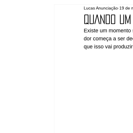
Lucas Anunciação
19 de 
Grátis
Pesquisas
Pregaçã
QUANDO UM 
Existe um momento s
dor começa a ser de
que isso vai produzi