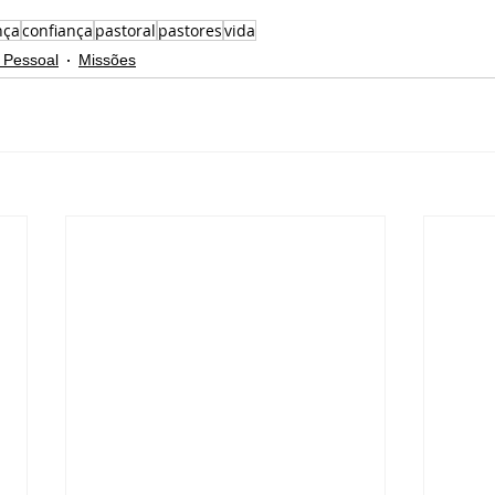
nça
confiança
pastoral
pastores
vida
 Pessoal
Missões