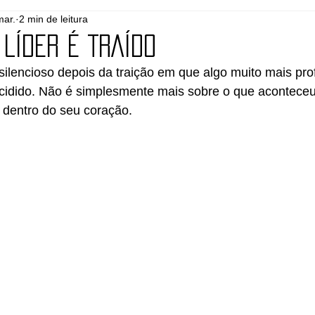
mar.
2 min de leitura
o
Plantação de Igrejas
Igreja
Pastorear
LÍDER É TRAÍDO
ilencioso depois da traição em que algo muito mais pro
cidido. Não é simplesmente mais sobre o que aconteceu
r dentro do seu coração.