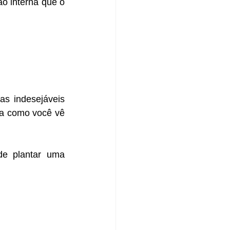
o interna que o 
s indesejáveis 
a como você vê 
e plantar uma 