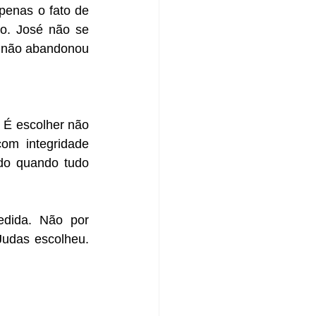
enas o fato de 
o. José não se 
 não abandonou 
 É escolher não 
om integridade 
do quando tudo 
dida. Não por 
udas escolheu. 