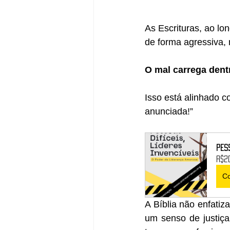
As Escrituras, ao l
de forma agressiva, 
O mal carrega dentr
Isso está alinhado 
anunciada!”
Pess
R$2
C
A Bíblia não enfatiz
um senso de justiça