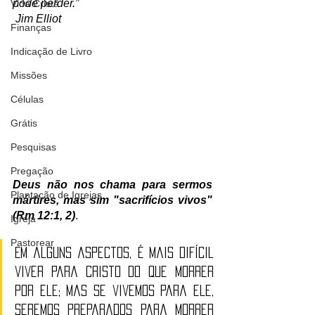
pode perder.”
Vida Cristã
 Jim Elliot
Finanças
Indicação de Livro
Missões
Células
Grátis
Pesquisas
Pregação
Deus não nos chama para sermos 
Plantação de Igrejas
mártires, mas sim "sacrifícios vivos" 
(Rm 12:1, 2)
. 
Igreja
Pastorear
Em alguns aspectos, é mais difícil 
viver para Cristo do que morrer 
por ele; mas se vivemos para ele, 
seremos preparados para morrer 