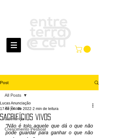
Post
All Posts
Lucas Anunciação
All Posts
17 de jun. de 2022
2 min de leitura
SACRIFÍCIOS VIVOS
Liderança
“Não é tolo aquele que dá o que não 
Crescimento Pessoal
pode guardar para ganhar o que não 