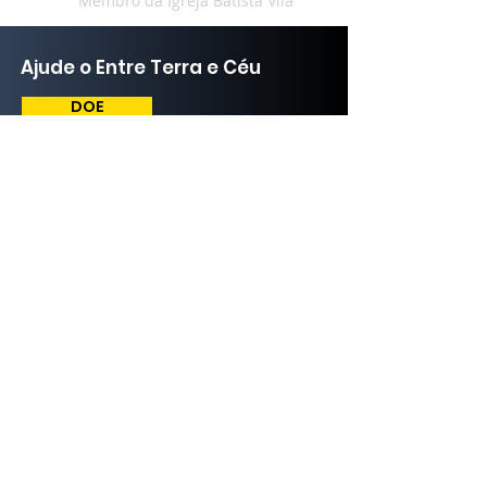
Membro da Igreja Batista Vila
Ajude o Entre Terra e Céu
DOE
contato@entreterraeceu.or
g
( 21)
98625-
8367
Parceiros Entre Terra e
Céu
Política de
Troca
Política de
Privacidade
Política de Produtos
Digitais
Nome: Lucas Padilha da Anunciação
CPF:
092.884.437-46