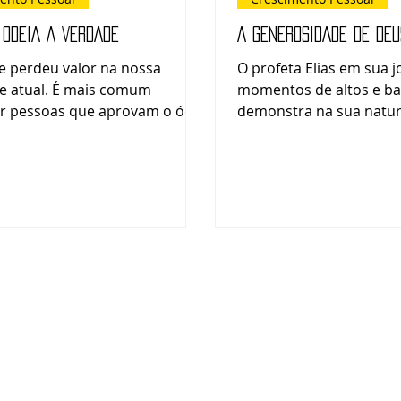
 ODEIA A VERDADE
A GENEROSIDADE DE DEU
e perdeu valor na nossa
O profeta Elias em sua jornada, entre
e atual. É mais comum
momentos de altos e baixos,
r pessoas que aprovam o ódio
demonstra na sua natureza ser d
e do que aquelas que odeiam
um homem como nós (Ti