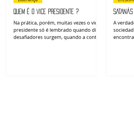
QUEM É O VICE PRESIDENTE ?
SATANÁS
Na prática, porém, muitas vezes o vice-
A verdad
presidente só é lembrado quando dias
sociedad
desafiadores surgem, quando a conta
encontra
não fecha! Aprender a pastorear com
à verdad
Jesus Cristo é acessar o Santo dos
a...
Santos. É saber que pastorear envolve
fé, alegria e, em algumas
oportunidades, sofrimento.