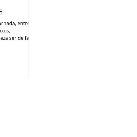
S
e fato
ago...