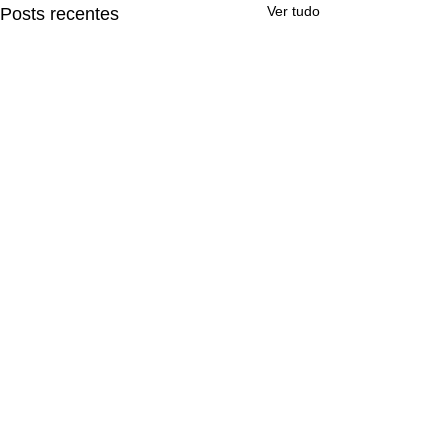
Ver tudo
Posts recentes
Comentários
A GENEROSIDADE DE