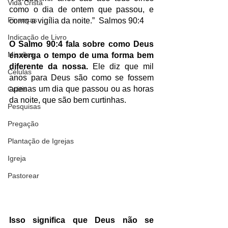
Vida Cristã
como o dia de ontem que passou, e 
Finanças
como a vigília da noite.”  Salmos 90:4
Indicação de Livro
O Salmo 90:4 fala sobre como Deus 
Missões
enxerga o tempo de uma forma bem 
diferente da nossa. 
Ele diz que mil 
Células
anos para Deus são como se fossem 
apenas um dia que passou ou as horas 
Grátis
da noite, que são bem curtinhas.
Pesquisas
Pregação
Plantação de Igrejas
Igreja
Pastorear
Isso significa que Deus não se 