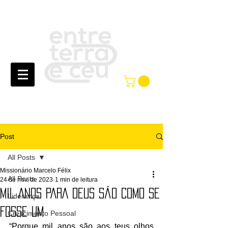
Post
All Posts
Missionário Marcelo Félix
All Posts
24 de nov. de 2023
1 min de leitura
MIL ANOS PARA DEUS SÃO COMO SE
Liderança
FOSSE UM
Crescimento Pessoal
“Porque mil anos são aos teus olhos 