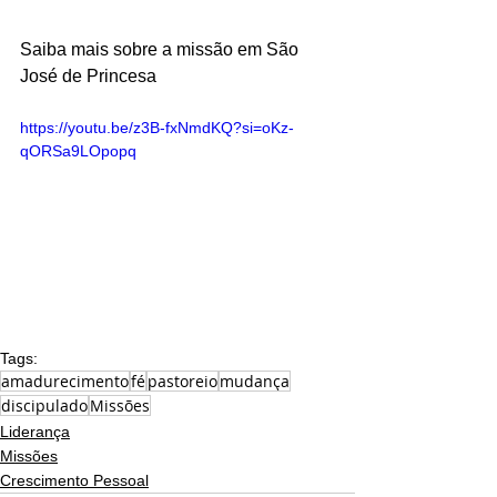
Saiba mais sobre a missão em São 
José de Princesa
https://youtu.be/z3B-fxNmdKQ?si=oKz-
qORSa9LOpopq
Tags:
amadurecimento
fé
pastoreio
mudança
discipulado
Missões
Liderança
Missões
Crescimento Pessoal