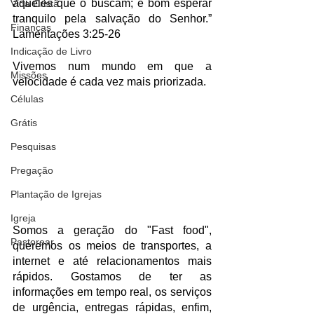
aqueles que o buscam; é bom esperar 
Vida Cristã
tranquilo pela salvação do Senhor.”  
Finanças
Lamentações 3:25-26
Indicação de Livro
Vivemos num mundo em que a 
Missões
velocidade é cada vez mais priorizada. 
Células
Grátis
Pesquisas
Pregação
Plantação de Igrejas
Igreja
Somos a geração do "Fast food", 
Pastorear
queremos os meios de transportes, a 
internet e até relacionamentos mais 
rápidos. Gostamos de ter as 
informações em tempo real, os serviços 
de urgência, entregas rápidas, enfim, 