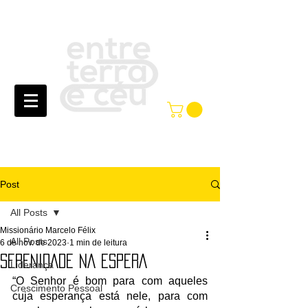
Post
All Posts
Missionário Marcelo Félix
All Posts
6 de nov. de 2023
1 min de leitura
SERENIDADE NA ESPERA
Liderança
“O Senhor é bom para com aqueles 
Crescimento Pessoal
cuja esperança está nele, para com 