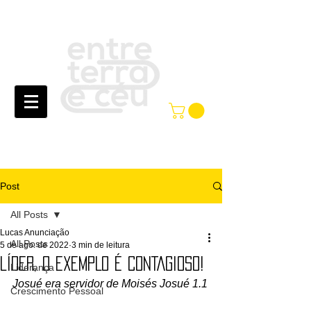
Post
All Posts
Lucas Anunciação
All Posts
5 de ago. de 2022
3 min de leitura
LÍDER, O EXEMPLO É CONTAGIOSO!
Liderança
Josué era servidor de Moisés Josué 1.1
Crescimento Pessoal