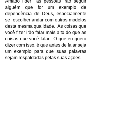
Amado líder  as pessoas irão seguir 
alguém que for um exemplo de 
dependência de Deus, especialmente 
se  escolher andar com outros modelos 
desta mesma qualidade.  As coisas que 
você fizer irão falar mais alto do que as 
coisas que você falar.  O que eu quero 
dizer com isso, é que antes de falar seja 
um exemplo para que suas palavras 
sejam respaldadas pelas suas ações.
"A PALAVRA CONVENCE, O 
EXEMPLO ARRASTA"  
Confúcio
Siga o autor no Instagram 
@prlucasanunciacao
Tags:
amadurecimento
Liderança