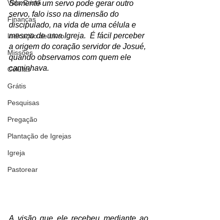
Vida Cristã
Somente um servo pode gerar outro 
servo, falo isso na dimensão do 
Finanças
discipulado, na vida de uma célula e 
mesmo de uma Igreja.  É fácil perceber 
Indicação de Livro
a origem do coração servidor de Josué, 
Missões
quando observamos com quem ele 
caminhava.
Células
Grátis
Pesquisas
Pregação
Plantação de Igrejas
Igreja
Pastorear
A visão que ele recebeu mediante ao 